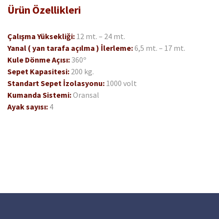
Ürün
Özellikleri
Çalışma Yüksekliği:
12 mt. – 24 mt.
Yanal ( yan tarafa açılma ) İlerleme:
6,5 mt. – 17 mt.
Kule Dönme Açısı:
360º
Sepet Kapasitesi:
200 kg.
Standart Sepet İzolasyonu:
1000 volt
Kumanda Sistemi:
Oransal
Ayak sayısı:
4